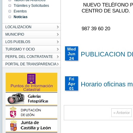
Tablón de Anuncios
Mon Jul
NUEVO TELÉFONO PA
Trámites y Solicitudes
13
CENTRO DE SALUD.
Eventos
00:00:00
CEST
Noticias
2026
Mon Jul
13
LOCALIZACION
987 39 60 20
00:00:00
CEST
MUNICIPIO
2026
LOS PUEBLOS
Wed
TURISMO Y OCIO
PUBLICACION D
Jun
PERFIL DEL CONTRATANTE
24
00:00:00
PORTAL DE TRANSPARENCIA
CEST
2026
Wed
Fri
Jun 24
Horario oficinas m
Apr
00:00:00
CEST
01
2026
00:00:00
Wed Jun
CEST
24
00:00:00
2022
CEST
Fri Apr
2026
01
« Anterior
00:00:00
CEST
2022
Fri Apr
01
00:00:00